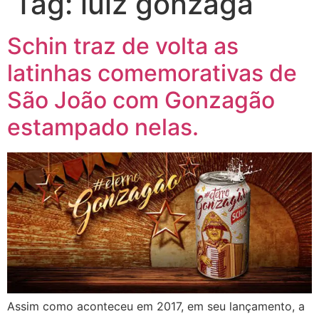
Tag:
luiz gonzaga
Schin traz de volta as
latinhas comemorativas de
São João com Gonzagão
estampado nelas.
Assim como aconteceu em 2017, em seu lançamento, a