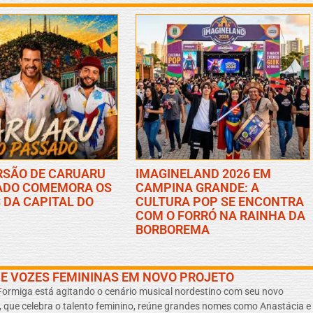
RSÃO DE CARUARU
IMAGINELAND 2026 EM
ADO COMEMORA OS
CAMPINA GRANDE: A
 DA CAPITAL DO
CULTURA POP SE ENCONTRA
COM O FORRÓ NA RAINHA DA
BORBOREMA
E VOZES FEMININAS EM NOVO PROJETO
ormiga está agitando o cenário musical nordestino com seu novo
ho, que celebra o talento feminino, reúne grandes nomes como Anastácia e