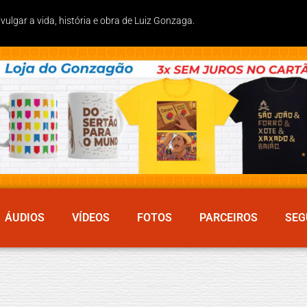
lgar a vida, história e obra de Luiz Gonzaga.
ÁUDIOS
VÍDEOS
FOTOS
PARCEIROS
SEG