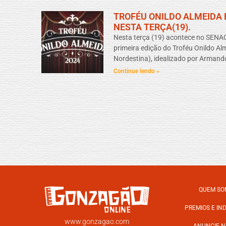
TROFÉU ONILDO ALMEIDA
NESTA TERÇA(19).
Nesta terça (19) acontece no SENAC
primeira edição do Troféu Onildo Al
Nordestina), idealizado por Armand
Continue lendo »
QUEM SO
PREMIOS E IN
www.gonzagao.com