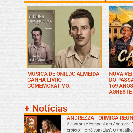
MÚSICA DE ONILDO ALMEIDA
NOVA VE
GANHA LIVRO
DO PASS
COMEMORATIVO.
169 ANOS
AGRESTE
+ Notícias
ANDREZZA FORMIGA REÚN
A cantora e compositora Andrezza F
projeto, ‘Forró com Elas’. O trabal