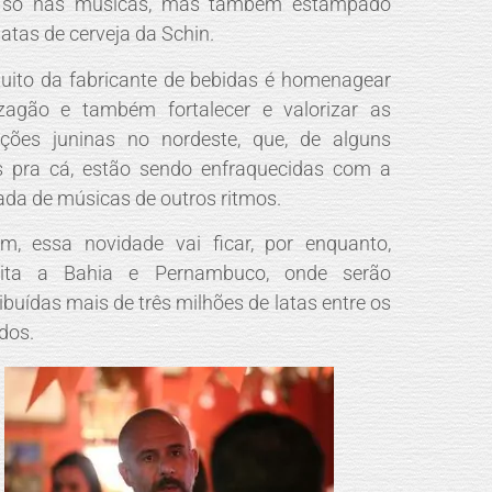
 só nas músicas, mas também estampado
latas de cerveja da Schin.
tuito da fabricante de bebidas é homenagear
zagão e também fortalecer e valorizar as
ições juninas no nordeste, que, de alguns
 pra cá, estão sendo enfraquecidas com a
ada de músicas de outros ritmos.
m, essa novidade vai ficar, por enquanto,
trita a Bahia e Pernambuco, onde serão
ribuídas mais de três milhões de latas entre os
dos.