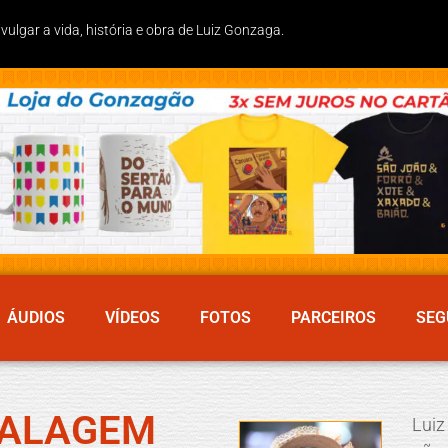
lgar a vida, história e obra de Luiz Gonzaga.
ÁUDIOS
VÍDEOS
FOTOS
PARCEIROS
SEG
BALAGEM
Luiz