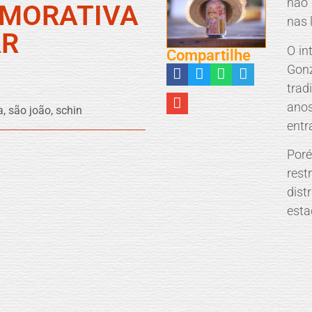
não
EMORATIVA
nas 
AR
O in
Compartilhe
Gon
trad
anos
a
,
são joão
,
schin
entr
Poré
res
dist
esta