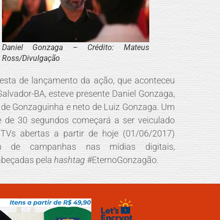
Daniel Gonzaga – Crédito: Mateus
Ross/Divulgação
esta de lançamento da ação, que aconteceu
alvador-BA, esteve presente Daniel Gonzaga,
o de Gonzaguinha e neto de Luiz Gonzaga. Um
e de 30 segundos começará a ser veiculado
TVs abertas a partir de hoje (01/06/2017)
m de campanhas nas mídias digitais,
abeçadas pela
hashtag
#EternoGonzagão.