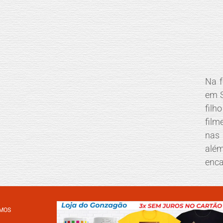
Na f
em S
filh
film
nas 
alé
enc
MOS