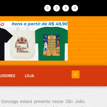
UIDORES
LOJA
 Gonzaga estará presente nesse São João,