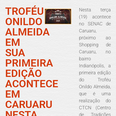
TROFÉU
Nesta terça
(19) acontece
ONILDO
no SENAC de
ALMEIDA
Caruaru,
próximo ao
EM
Shopping de
SUA
Caruaru, no
bairro
PRIMEIRA
Indianópolis, a
EDIÇÃO
primeira edição
do Troféu
ACONTECE
Onildo Almeida,
EM
que é uma
realização do
CARUARU
CTCN (Centro
NESTA
de Tradições