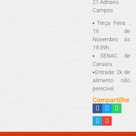
21-Adriano
Campos
▪️Terça Feira ,
19 de
Novembro às
19:39h.
▪️SENAC de
Caruaru.
▪️Entrada: 2k de
alimento não
perecível.
Compartilhe