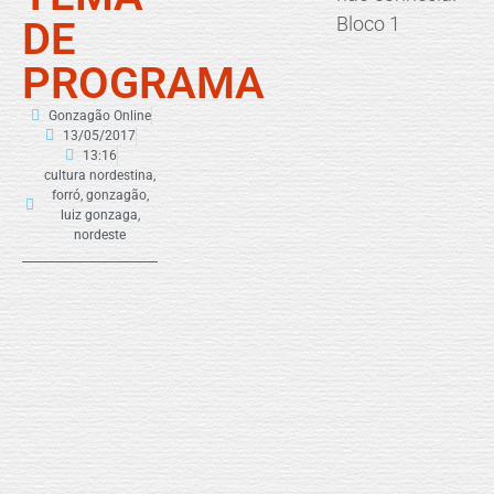
Bloco 1
DE
PROGRAMA
Gonzagão Online
13/05/2017
13:16
cultura nordestina
,
forró
,
gonzagão
,
luiz gonzaga
,
nordeste