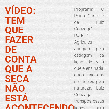
VÍDEO:
Programa ‘O
Reino Cantado
TEM
de Luiz
QUE
Gonzaga’
Parte 2
FAZER
Agricultor
DE
atingido pela
estiagem dá
CONTA
lição de vida
QUE A
que é ensinada,
ano a ano, aos
SECA
sertanejos pela
NÃO
natureza. Luiz
Gonzaga
ESTÁ
transpôs essas
ACONTECENDO
lições para