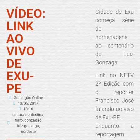
VÍDEO:
Cidade de Exu
começa série
LINK
de
AO
homenagens
ao centenário
VIVO
de Luiz
DE
Gonzaga
EXU-
Link no NETV
2º Edição com
PE
o repórter
Gonzagão Online
Francisco José
13/05/2017
falando ao vivo
13:16
cultura nordestina
,
de Exu-PE.
forró
,
gonzagão
,
Enquanto a
luiz gonzaga
,
nordeste
reportagem