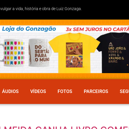
lgar a vida, história e obra de Luiz Gonzaga.
ÁUDIOS
VÍDEOS
FOTOS
PARCEIROS
SEG