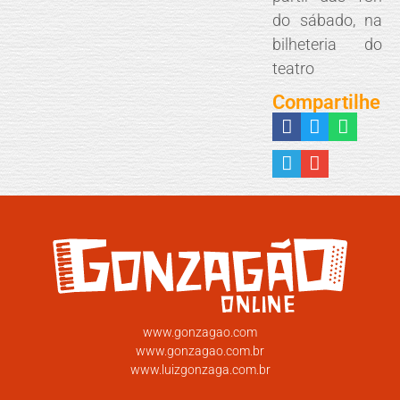
do sábado, na
bilheteria do
teatro
Compartilhe
www.gonzagao.com
www.gonzagao.com.br
www.luizgonzaga.com.br