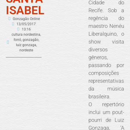
Cidade do
ISABEL
Recife. Sob a
regência do
Gonzagão Online
13/05/2017
maestro Nenéu
13:16
Liberalquino, o
cultura nordestina
,
forró
,
gonzagão
,
show visita
luiz gonzaga
,
diversos
nordeste
gêneros,
passando por
composições
representativas
da música
brasileira.
O repertório
inclui um pout-
pourri de Luiz
Gonzaga, ‘A