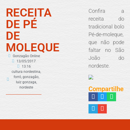
RECEITA
Confira a
receita do
DE PÉ
tradicional bolo
DE
Pé-de-moleque,
que não pode
MOLEQUE
faltar no São
Gonzagão Online
João do
13/05/2017
nordeste.
13:16
cultura nordestina
,
forró
,
gonzagão
,
luiz gonzaga
,
Compartilhe
nordeste