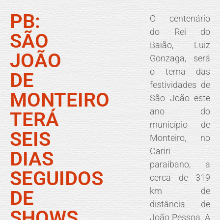
PB:
O centenário
do Rei do
SÃO
Baião, Luiz
JOÃO
Gonzaga, será
o tema das
DE
festividades de
MONTEIRO
São João este
ano do
TERÁ
município de
SEIS
Monteiro, no
Cariri
DIAS
paraibano, a
SEGUIDOS
cerca de 319
km de
DE
distância de
SHOWS
João Pessoa. A