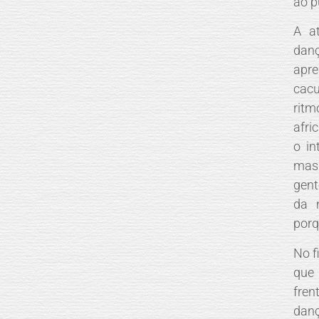
ao p
A at
dan
apre
cac
rit
afri
o in
mas 
gent
da 
porq
No f
que
fren
danç