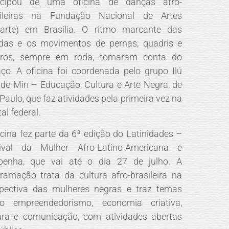
ticipou de uma oficina de danças afro-
sileiras na Fundação Nacional de Artes
narte) em Brasília. O ritmo marcante das
das e os movimentos de pernas, quadris e
ros, sempre em roda, tomaram conta do
ço. A oficina foi coordenada pelo grupo Ilú
de Min – Educação, Cultura e Arte Negra, de
Paulo, que faz atividades pela primeira vez na
al federal.
icina fez parte da 6ª edição do Latinidades –
tival da Mulher Afro-Latino-Americana e
ibenha, que vai até o dia 27 de julho. A
ramação trata da cultura afro-brasileira na
pectiva das mulheres negras e traz temas
o empreendedorismo, economia criativa,
ura e comunicação, com atividades abertas