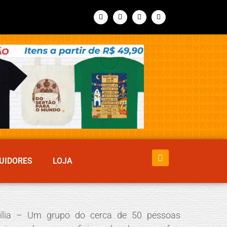
UIDORES
LOJA
sília – Um grupo do cerca de 50 pessoas