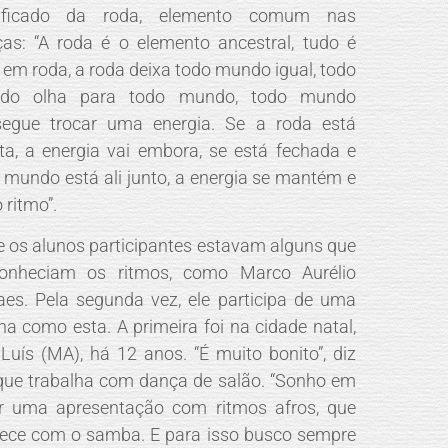
nificado da roda, elemento comum nas
as: “A roda é o elemento ancestral, tudo é
o em roda, a roda deixa todo mundo igual, todo
do olha para todo mundo, todo mundo
segue trocar uma energia. Se a roda está
ta, a energia vai embora, se está fechada e
 mundo está ali junto, a energia se mantém e
 ritmo”.
e os alunos participantes estavam alguns que
conheciam os ritmos, como Marco Aurélio
es. Pela segunda vez, ele participa de uma
ina como esta. A primeira foi na cidade natal,
Luís (MA), há 12 anos. “É muito bonito”, diz
 que trabalha com dança de salão. “Sonho em
r uma apresentação com ritmos afros, que
ce com o samba. E para isso busco sempre