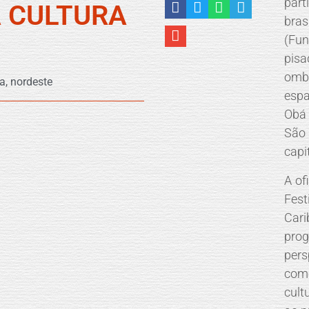
par
A CULTURA
bra
(Fu
pisa
omb
ga
,
nordeste
espa
Obá 
São 
capit
A of
Fes
Car
prog
pers
com
cult