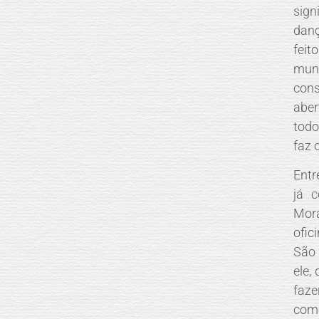
sig
danç
feit
mun
con
aber
todo
faz o
Entr
já 
Mora
ofic
São 
ele,
faze
come