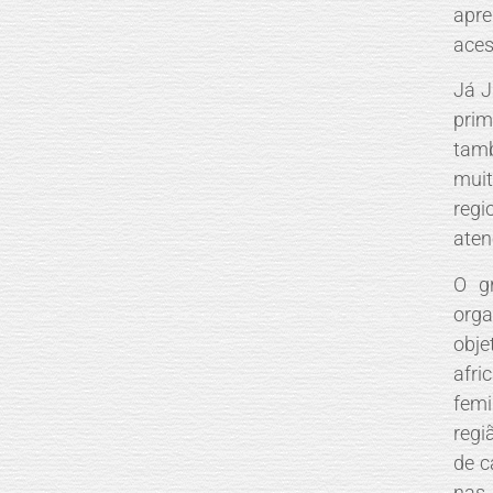
apre
aces
Já J
prim
tam
mui
reg
aten
O g
org
obje
afr
femi
regi
de c
nas 