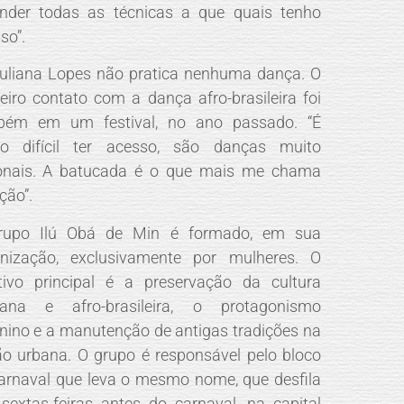
nder todas as técnicas a que quais tenho
so”.
uliana Lopes não pratica nenhuma dança. O
eiro contato com a dança afro-brasileira foi
bém em um festival, no ano passado. “É
to difícil ter acesso, são danças muito
ionais. A batucada é o que mais me chama
ção”.
rupo Ilú Obá de Min é formado, em sua
anização, exclusivamente por mulheres. O
tivo principal é a preservação da cultura
icana e afro-brasileira, o protagonismo
nino e a manutenção de antigas tradições na
ão urbana. O grupo é responsável pelo bloco
arnaval que leva o mesmo nome, que desfila
sextas-feiras antes do carnaval, na capital