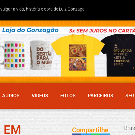
lgar a vida, história e obra de Luiz Gonzaga.
ÁUDIOS
VÍDEOS
FOTOS
PARCEIROS
SEG
A EM
Bra
Compartilhe