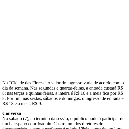
Na “Cidade das Flores”, o valor do ingresso varia de acordo com o
dia da semana. Nas segundas e quartas-feiras, a entrada custará R$
8; nas terças e quintas-feiras, a inteira é R$ 16 e a meia fica por R$
8. Por fim, nas sextas, sábados e domingos, o ingresso de entrada é
R$ 18 e a meia, R$ 9.
Conversa
No sábado (7), ao término da sessão, o público poderá participar de
um bate-papo com Joaquim Castro, um dos diretores do
documentário, e com o professor Antônio Vilela, autor de um livro