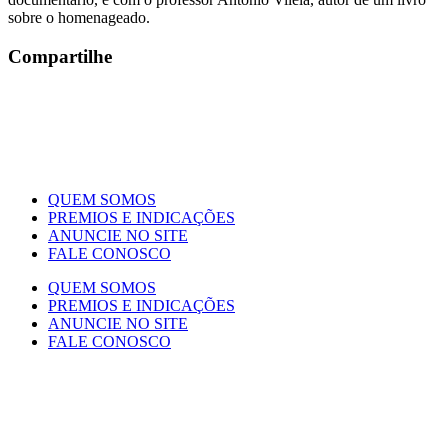
sobre o homenageado.
Compartilhe
www.gonzagao.com
www.gonzagao.com.br
www.luizgonzaga.com.br
QUEM SOMOS
PREMIOS E INDICAÇÕES
ANUNCIE NO SITE
FALE CONOSCO
QUEM SOMOS
PREMIOS E INDICAÇÕES
ANUNCIE NO SITE
FALE CONOSCO
© 2001/2026 – Gonzagão Online |
Website desenvolvido e
hospedado pela Atuante Agência Digital