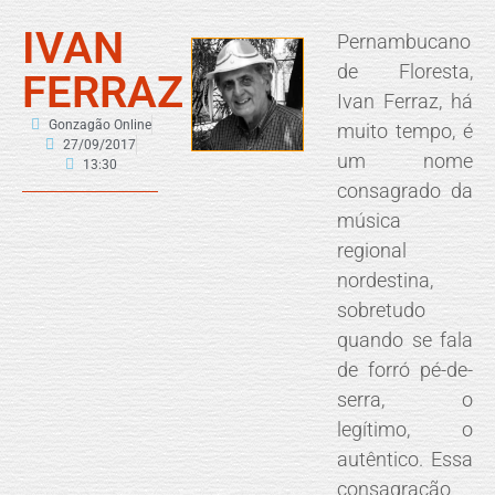
IVAN
Pernambucano
de Floresta,
FERRAZ
Ivan Ferraz, há
Gonzagão Online
muito tempo, é
27/09/2017
um nome
13:30
consagrado da
música
regional
nordestina,
sobretudo
quando se fala
de forró pé-de-
serra, o
legítimo, o
autêntico. Essa
consagração