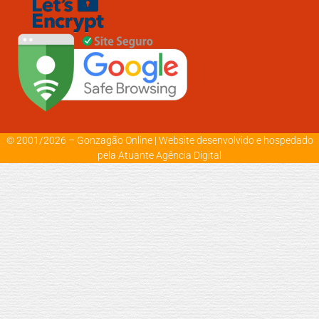
© 2001/2026 – Gonzagão Online |
Website desenvolvido e hospedado
pela Atuante Agência Digital