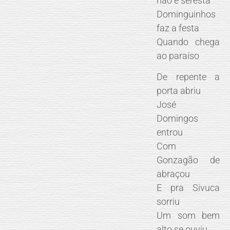
não é seresta
Dominguinhos
faz a festa
Quando chega
ao paraíso
De repente a
porta abriu
José
Domingos
entrou
Com
Gonzagão de
abraçou
E pra Sivuca
sorriu
Um som bem
alto se ouviu