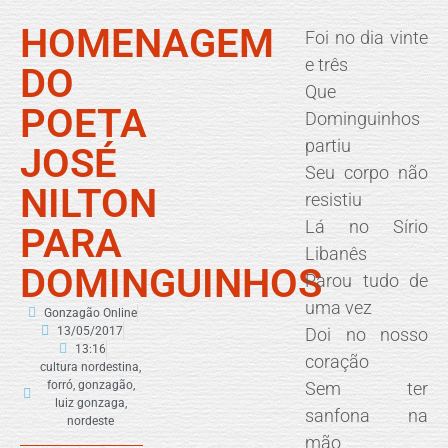
HOMENAGEM
Foi no dia vinte
e três
DO
Que
POETA
Dominguinhos
partiu
JOSÉ
Seu corpo não
NILTON
resistiu
Lá no Sírio
PARA
Libanês
DOMINGUINHOS
Parou tudo de
uma vez
Gonzagão Online
13/05/2017
Doi no nosso
13:16
coração
cultura nordestina
,
forró
,
gonzagão
,
Sem ter
luiz gonzaga
,
sanfona na
nordeste
mão