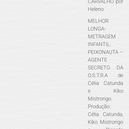
CARVALHO por
Heleno
MELHOR
LONGA-
METRAGEM
INFANTIL:
PEIXONAUTA –
AGENTE
SECRETO DA
O.S.T.R.A de
Célia Catunda
e Kiko
Mistrorigo.
Produção:
Célia Catunda,
Kiko Mistrorigo