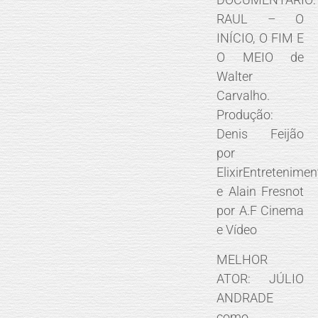
RAUL – O
INÍCIO, O FIM E
O MEIO de
Walter
Carvalho.
Produção:
Denis Feijão
por
ElixirEntretenimen
e Alain Fresnot
por A.F Cinema
e Vídeo
MELHOR
ATOR: JÚLIO
ANDRADE
como