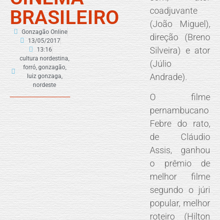
coadjuvante
BRASILEIRO
(João Miguel),
Gonzagão Online
direção (Breno
13/05/2017
Silveira) e ator
13:16
cultura nordestina
,
(Júlio
forró
,
gonzagão
,
Andrade).
luiz gonzaga
,
nordeste
O filme
pernambucano
Febre do rato,
de Cláudio
Assis, ganhou
o prêmio de
melhor filme
segundo o júri
popular, melhor
roteiro (Hilton