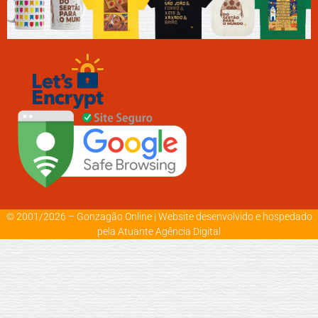
© 2001/2026 – Gonzagão Online |
Website desenvolvido e hospedado
pela Atuante Agência Digital