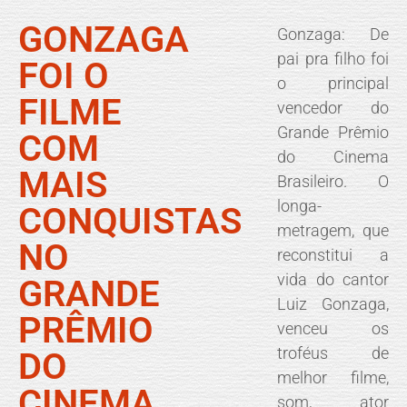
GONZAGA
Gonzaga: De
pai pra filho foi
FOI O
o principal
FILME
vencedor do
Grande Prêmio
COM
do Cinema
MAIS
Brasileiro. O
longa-
CONQUISTAS
metragem, que
NO
reconstitui a
vida do cantor
GRANDE
Luiz Gonzaga,
PRÊMIO
venceu os
troféus de
DO
melhor filme,
CINEMA
som, ator