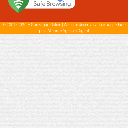
© 2001/2026 – Gonzagão Online |
Website desenvolvido e hospedado
pela Atuante Agência Digital