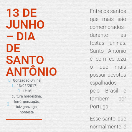
13 DE
Entre os santos
que mais são
JUNHO
comemorados
– DIA
durante as
festas juninas,
DE
Santo Antônio
SANTO
é com certeza
o que mais
ANTÔNIO
possui devotos
Gonzagão Online
espalhados
13/05/2017
pelo Brasil e
13:16
cultura nordestina
,
também por
forró
,
gonzagão
,
Portugal.
luiz gonzaga
,
nordeste
Esse santo, que
normalmente é