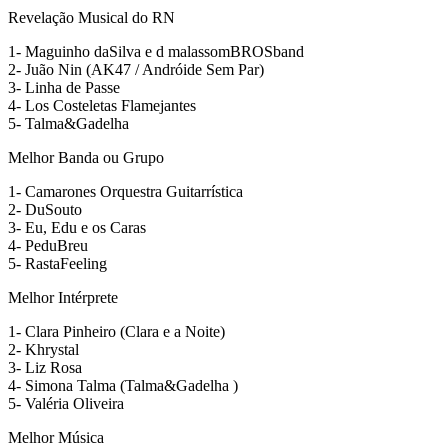
Revelação Musical do RN
1- Maguinho daSilva e d malassomBROSband
2- Juão Nin (AK47 / Andróide Sem Par)
3- Linha de Passe
4- Los Costeletas Flamejantes
5- Talma&Gadelha
Melhor Banda ou Grupo
1- Camarones Orquestra Guitarrística
2- DuSouto
3- Eu, Edu e os Caras
4- PeduBreu
5- RastaFeeling
Melhor Intérprete
1- Clara Pinheiro (Clara e a Noite)
2- Khrystal
3- Liz Rosa
4- Simona Talma (Talma&Gadelha )
5- Valéria Oliveira
Melhor Música