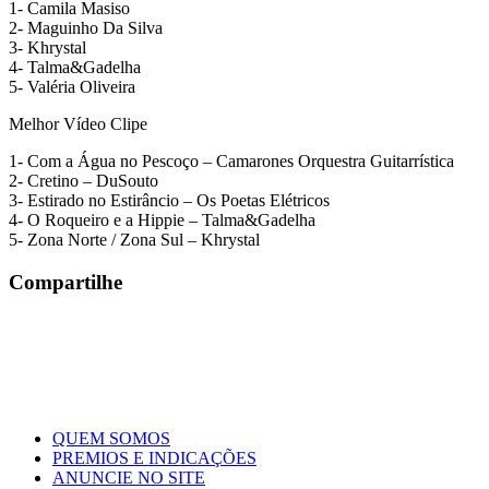
1- Camila Masiso
2- Maguinho Da Silva
3- Khrystal
4- Talma&Gadelha
5- Valéria Oliveira
Melhor Vídeo Clipe
1- Com a Água no Pescoço – Camarones Orquestra Guitarrística
2- Cretino – DuSouto
3- Estirado no Estirâncio – Os Poetas Elétricos
4- O Roqueiro e a Hippie – Talma&Gadelha
5- Zona Norte / Zona Sul – Khrystal
Compartilhe
www.gonzagao.com
www.gonzagao.com.br
www.luizgonzaga.com.br
QUEM SOMOS
PREMIOS E INDICAÇÕES
ANUNCIE NO SITE