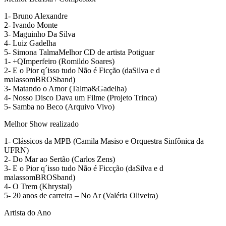
1- Bruno Alexandre
2- Ivando Monte
3- Maguinho Da Silva
4- Luiz Gadelha
5- Simona TalmaMelhor CD de artista Potiguar
1- +QImperfeiro (Romildo Soares)
2- E o Pior q´isso tudo Não é Ficção (daSilva e d
malassomBROSband)
3- Matando o Amor (Talma&Gadelha)
4- Nosso Disco Dava um Filme (Projeto Trinca)
5- Samba no Beco (Arquivo Vivo)
Melhor Show realizado
1- Clássicos da MPB (Camila Masiso e Orquestra Sinfônica da
UFRN)
2- Do Mar ao Sertão (Carlos Zens)
3- E o Pior q´isso tudo Não é Ficcção (daSilva e d
malassomBROSband)
4- O Trem (Khrystal)
5- 20 anos de carreira – No Ar (Valéria Oliveira)
Artista do Ano