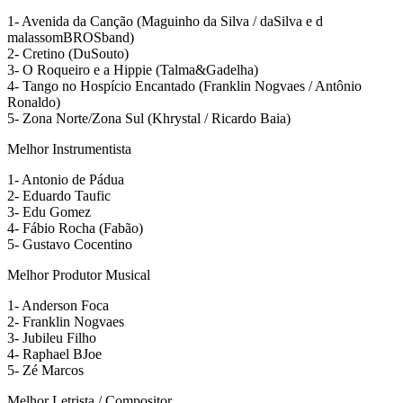
1- Avenida da Canção (Maguinho da Silva / daSilva e d
malassomBROSband)
2- Cretino (DuSouto)
3- O Roqueiro e a Hippie (Talma&Gadelha)
4- Tango no Hospício Encantado (Franklin Nogvaes / Antônio
Ronaldo)
5- Zona Norte/Zona Sul (Khrystal / Ricardo Baia)
Melhor Instrumentista
1- Antonio de Pádua
2- Eduardo Taufic
3- Edu Gomez
4- Fábio Rocha (Fabão)
5- Gustavo Cocentino
Melhor Produtor Musical
1- Anderson Foca
2- Franklin Nogvaes
3- Jubileu Filho
4- Raphael BJoe
5- Zé Marcos
Melhor Letrista / Compositor