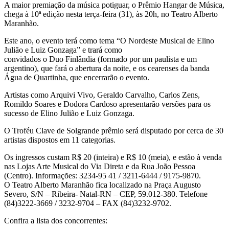
A maior premiação da música potiguar, o Prêmio Hangar de Música,
chega à 10ª edição nesta terça-feira (31), às 20h, no Teatro Alberto
Maranhão.
Este ano, o evento terá como tema “O Nordeste Musical de Elino
Julião e Luiz Gonzaga” e trará como
convidados o Duo Finlândia (formado por um paulista e um
argentino), que fará o abertura da noite, e os cearenses da banda
Água de Quartinha, que encerrarão o evento.
Artistas como Arquivi Vivo, Geraldo Carvalho, Carlos Zens,
Romildo Soares e Dodora Cardoso apresentarão versões para os
sucesso de Elino Julião e Luiz Gonzaga.
O Troféu Clave de Solgrande prêmio será disputado por cerca de 30
artistas dispostos em 11 categorias.
Os ingressos custam R$ 20 (inteira) e R$ 10 (meia), e estão à venda
nas Lojas Arte Musical do Via Direta e da Rua João Pessoa
(Centro). Informações: 3234-95 41 / 3211-6444 / 9175-9870.
O Teatro Alberto Maranhão fica localizado na Praça Augusto
Severo, S/N – Ribeira- Natal-RN – CEP, 59.012-380. Telefone
(84)3222-3669 / 3232-9704 – FAX (84)3232-9702.
Confira a lista dos concorrentes: